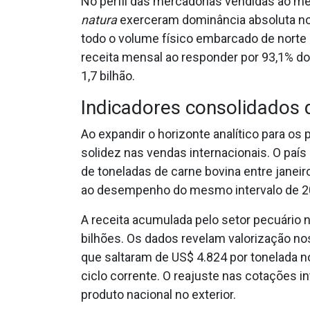
No perfil das mercadorias vendidas ao me
natura
exerceram dominância absoluta nos
todo o volume físico embarcado de norte a
receita mensal ao responder por 93,1% do
1,7 bilhão.
Indicadores consolidados
Ao expandir o horizonte analítico para o
solidez nas vendas internacionais. O paí
de toneladas de carne bovina entre janei
ao desempenho do mesmo intervalo de 20
A receita acumulada pelo setor pecuário 
bilhões. Os dados revelam valorização n
que saltaram de US$ 4.824 por tonelada no
ciclo corrente. O reajuste nas cotações 
produto nacional no exterior.