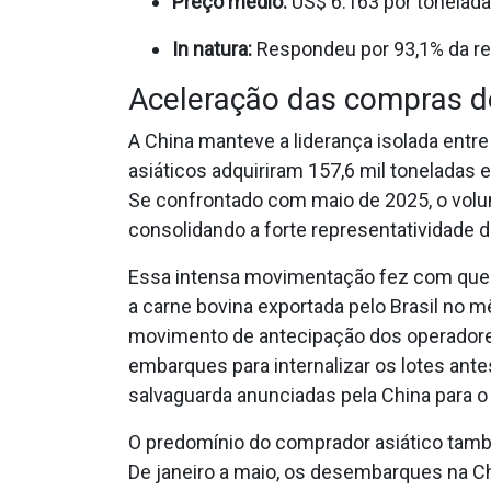
Preço médio:
US$ 6.163 por tonelada 
In natura:
Respondeu por 93,1% da re
Aceleração das compras d
A China manteve a liderança isolada entre
asiáticos adquiriram 157,6 mil toneladas 
Se confrontado com maio de 2025, o volume
consolidando a forte representatividade 
Essa intensa movimentação fez com que 
a carne bovina exportada pelo Brasil no 
movimento de antecipação dos operadores 
embarques para internalizar os lotes ant
salvaguarda anunciadas pela China para o 
O predomínio do comprador asiático tam
De janeiro a maio, os desembarques na Ch