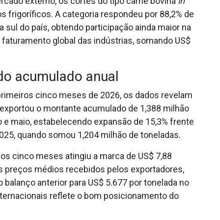
rcado externo, os cortes do tipo carne bovina
in
 frigoríficos. A categoria respondeu por 88,2% de
 sul do país, obtendo participação ainda maior na
 faturamento global das indústrias, somando US$
 do acumulado anual
s primeiros cinco meses de 2026, os dados revelam
s exportou o montante acumulado de 1,388 milhão
ro e maio, estabelecendo expansão de 15,3% frente
25, quando somou 1,204 milhão de toneladas.
nos cinco meses atingiu a marca de US$ 7,88
os preços médios recebidos pelos exportadores,
 balanço anterior para US$ 5.677 por tonelada no
internacionais reflete o bom posicionamento do