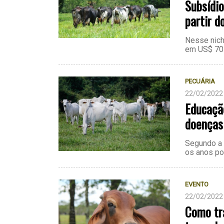
Subsídi
partir d
Nesse nich
em US$ 70
PECUÁRIA
22/02/2022
Educação
doenças
Segundo a 
os anos po
EVENTO
22/02/2022
Como tr