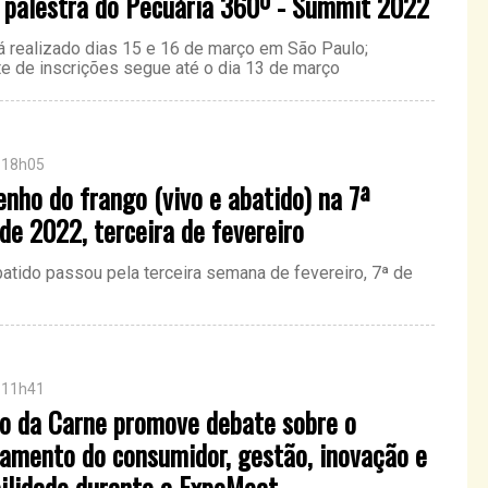
 palestra do Pecuária 360º - Summit 2022
á realizado dias 15 e 16 de março em São Paulo;
ote de inscrições segue até o dia 13 de março
 18h05
ho do frango (vivo e abatido) na 7ª
e 2022, terceira de fevereiro
batido passou pela terceira semana de fevereiro, 7ª de
 11h41
io da Carne promove debate sobre o
amento do consumidor, gestão, inovação e
bilidade durante a ExpoMeat