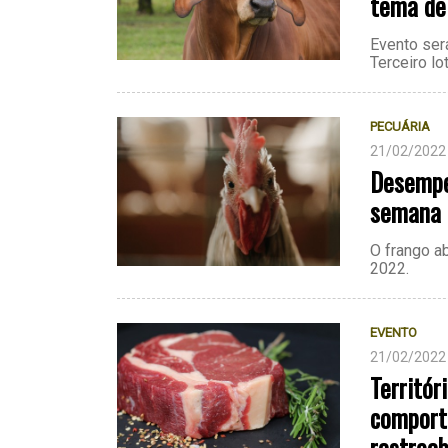
tema de
Evento ser
Terceiro l
PECUÁRIA
21/02/2022
Desempen
semana d
O frango a
2022.
EVENTO
21/02/2022
Territór
comport
rastrea