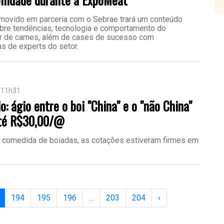
movido em parceria com o Sebrae trará um conteúdo
obre tendências, tecnologia e comportamento do
 de carnes, além de cases de sucesso com
as de experts do setor.
 11h31
o: ágio entre o boi "China" e o "não China"
té R$30,00/@
 comedida de boiadas, as cotações estiveram firmes em
194
195
196
...
203
204
›