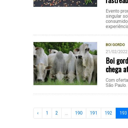
Evento pro
singular s
consumidor
experiênci
BOI GORDO
21/02/2022
Boi gord
chega a
Com oferta
São Paulo.
‹
1
2
...
190
191
192
193