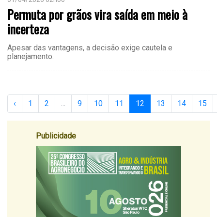
Permuta por grãos vira saída em meio à
incerteza
Apesar das vantagens, a decisão exige cautela e
planejamento.
‹
1
2
...
9
10
11
12
13
14
15
Publicidade